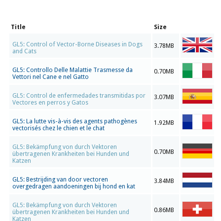
Title
Size
GL5: Control of Vector-Borne Diseases in Dogs
3.78MB
and Cats
GL5: Controllo Delle Malattie Trasmesse da
0.70MB
Vettori nel Cane e nel Gatto
GL5: Control de enfermedades transmitidas por
3.07MB
Vectores en perros y Gatos
GL5: La lutte vis-à-vis des agents pathogènes
1.92MB
vectorisés chez le chien et le chat
GL5: Bekämpfung von durch Vektoren
0.70MB
übertragenen Krankheiten bei Hunden und
Katzen
GL5: Bestrijding van door vectoren
3.84MB
overgedragen aandoeningen bij hond en kat
GL5: Bekämpfung von durch Vektoren
0.86MB
übertragenen Krankheiten bei Hunden und
Katzen