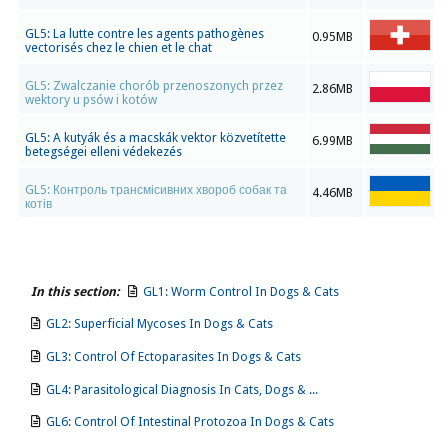
GL5: La lutte contre les agents pathogènes
0.95MB
vectorisés chez le chien et le chat
GL5: Zwalczanie chorób przenoszonych przez
2.86MB
wektory u psów i kotów
GL5: A kutyák és a macskák vektor közvetítette
6.99MB
betegségei elleni védekezés
GL5: Контроль трансмісивних хвороб собак та
4.46MB
котів
In this section:
GL1: Worm Control In Dogs & Cats
GL2: Superficial Mycoses In Dogs & Cats
GL3: Control Of Ectoparasites In Dogs & Cats
GL4: Parasitological Diagnosis In Cats, Dogs & ...
GL6: Control Of Intestinal Protozoa In Dogs & Cats