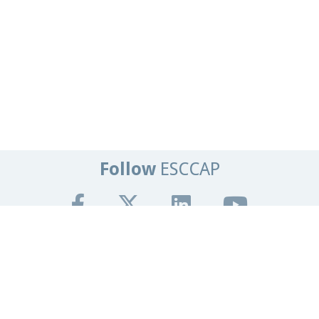
Follow
ESCCAP
Get In Touch
Tel:
+44 (0)1684 585135
Email:
info@esccap.org